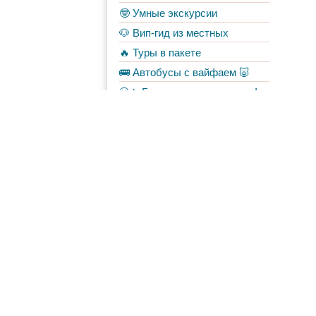
🤓 Умные экскурсии
🐶 Вип-гид из местных
🔥 Туры в пакете
🚌 Автобусы с вайфаем 🐷
💀✈️ Бессметрное авиасало!
Форум
Материалы
в Моих лентах