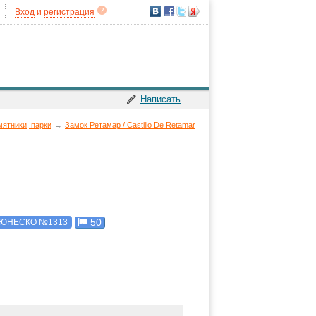
Вход
и
регистрация
Написать
мятники, парки
→
Замок Ретамар / Castillo De Retamar
50
ЮНЕСКО №1313