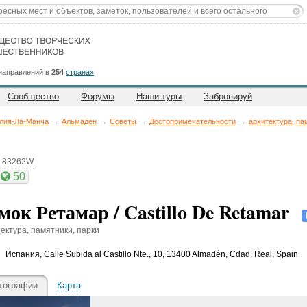
направлений в
254
странах
Сообщество
Форумы
Наши туры
Забронируй
лия-Ла-Манча
→
Альмаден
→
Советы
→
Достопримечательности
→
архитектура, па
4.83262W
50
мок Ретамар / Castillo De Retamar
ектура, памятники, парки
Испания
,
Calle Subida al Castillo Nte., 10, 13400 Almadén, Cdad. Real, Spain
тографии
Карта