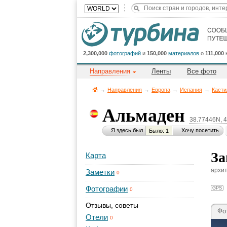
2,300,000
фотографий
и
150,000
материалов
о
111,000
Направления
Ленты
Все фото
→
Направления
→
Европа
→
Испания
→
Касти
Альмаден
38.77446N, 
Я здесь был
Хочу посетить
Было: 1
За
Карта
архит
Заметки
0
Фотографии
GPS
0
Отзывы, советы
Фо
Отели
0