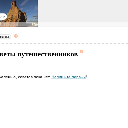
ото
ики-код
веты путешественников
жалению, советов пока нет.
Напишите первый
!