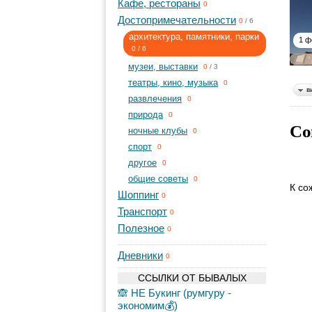
Кафе, рестораны
0
Достопримечательности
0
/
6
архитектура, памятники, парки
1 ф
0
/
6
музеи, выставки
0
/
3
театры, кино, музыка
0
в
развлечения
0
природа
0
Со
ночные клубы
0
спорт
0
другое
0
общие советы
0
К со
Шоппинг
0
Транспорт
0
Полезное
0
Дневники
0
ССЫЛКИ ОТ БЫВАЛЫХ
🙈 НЕ Букинг (румгуру -
экономим💰)