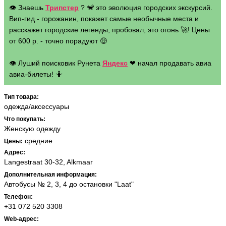
👁 Знаешь
Трипстер
? 🐒 это эволюция городских экскурсий.
Вип-гид - горожанин, покажет самые необычные места и
расскажет городские легенды, пробовал, это огонь 🚀! Цены
от 600 р. - точно порадуют 🤑
👁 Луший поисковик Рунета
Яндекс
❤ начал продавать авиа
авиа-билеты! 🤷
Тип товара:
одежда/аксессуары
Что покупать:
Женскую одежду
средние
Цены:
Адрес:
Langestraat 30-32, Alkmaar
Дополнительная информация:
Автобусы № 2, 3, 4 до остановки "Laat"
Телефон:
+31 072 520 3308‎
Web-адрес: