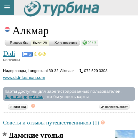
Title
Cейчас
Алкмар
на
сайте:
273
Я здесь был
Хочу посетить
Было: 29
Didi
5
магазины
Нидерланды
,
Langestraat 30-32, Alkmaar
072 520 3308‎
Button
www.didi-fashion.com
Карты доступны для зарегистрированных пользователей.
Зарегистрируйтесь
, что бы увидеть карты.
вики-код
написать совет
Советы и отзывы путешественников (1)
Дамские угодья