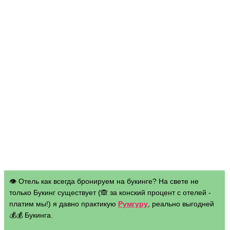
👁 Отель как всегда бронируем на букинге? На свете не
только Букинг существует (🙈 за конский процент с отелей -
платим мы!) я давно практикую
Румгуру
, реально выгодней
💰💰 Букинга.