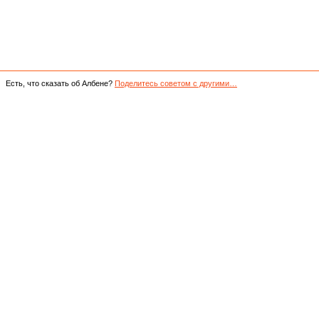
Есть, что сказать об Албене?
Поделитесь советом с другими…
з 1 совета