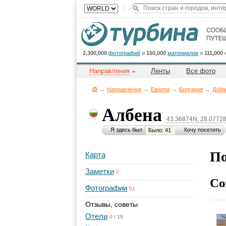
2,300,000
фотографий
и
150,000
материалов
о
111,000
Направления
Ленты
Все фото
→
Направления
→
Европа
→
Болгария
→
Добр
Албена
43.36874N, 28.0772
Я здесь был
Хочу посетить
Было: 41
По
Карта
Заметки
2
Со
Фотографии
51
Отзывы, советы
Отели
0
/
19