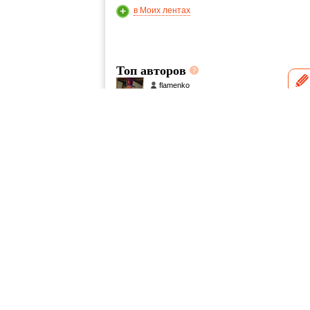
в Моих лентах
Топ авторов
flamenko
9
1—1 и
demidova-gg
6
NedSkye
2