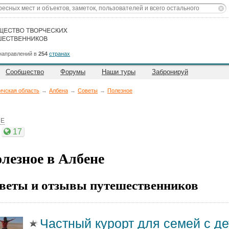
направлений в
254
странах
Сообщество
Форумы
Наши туры
Забронируй
ичская область
→
Албена
→
Советы
→
Полезное
8E
17
лезное в Албене
веты и отзывы путешественников
Частный курорт для семей с д