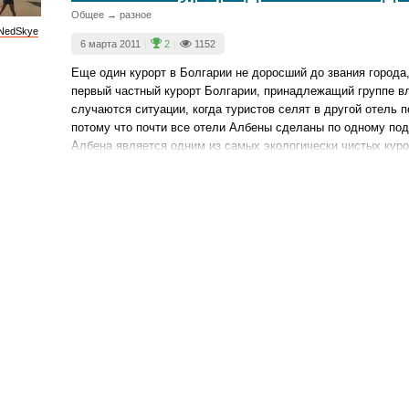
Общее → разное
NedSkye
6 марта 2011
|
2
|
1152
Еще один курорт в Болгарии не доросший до звания города
первый частный курорт Болгарии, принадлежащий группе вл
случаются ситуации, когда туристов селят в другой отель п
потому что почти все отели Албены сделаны по одному под
Албена является одним из самых экологически чистых куро