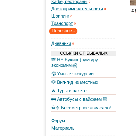
Кафе, рестораны
0
Достопримечательности
0
Шоппинг
0
Транспорт
0
Полезное
1
Дневники
0
ССЫЛКИ ОТ БЫВАЛЫХ
🙈 НЕ Букинг (румгуру -
экономим💰)
🤓 Умные экскурсии
🐶 Вип-гид из местных
🔥 Туры в пакете
🚌 Автобусы с вайфаем 🐷
💀✈️ Бессметрное авиасало!
Форум
Материалы