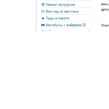
ваш 
🤓 Умные экскурсии
дрпу
🐶 Вип-гид из местных
🔥 Туры в пакете
🚌 Автобусы с вайфаем 🐷
Плат
💀✈️ Бессметрное авиасало!
Форум
Материалы
в Моих лентах
Топ авторов
Shche
697
iralda
673