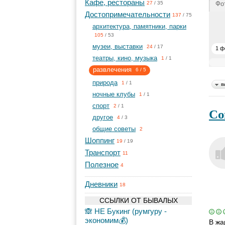
Кафе, рестораны
Фо
27
/
35
Достопримечательности
137
/
75
архитектура, памятники, парки
105
/
53
музеи, выставки
24
/
17
1 ф
театры, кино, музыка
1
/
1
развлечения
6
/
5
природа
1
/
1
в
ночные клубы
1
/
1
спорт
2
/
1
Со
другое
4
/
3
общие советы
2
Шоппинг
19
/
19
Транспорт
11
Полезное
4
Дневники
18
ССЫЛКИ ОТ БЫВАЛЫХ
🙈 НЕ Букинг (румгуру -
экономим💰)
В жа