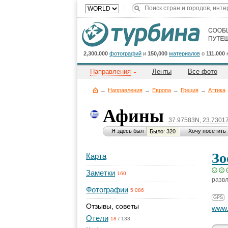
2,300,000
фотографий
и
150,000
материалов
о
111,000
Направления
Ленты
Все фото
→
Направления
→
Европа
→
Греция
→
Аттика
Афины
37.97583N, 23.7301
Я здесь был
Хочу посетить
Было: 320
Зо
Карта
Заметки
160
разв
Фотографии
5 086
GPS
Отзывы, советы
www.
Отели
18
/
133