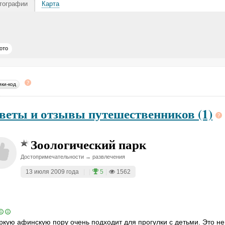
тографии
Карта
ото
ики-код
веты и отзывы путешественников (1)
Зоологический парк
Достопримечательности → развлечения
13 июля 2009 года
|
|
5
|
1562
ркую афинскую пору очень подходит для прогулки с детьми. Это н