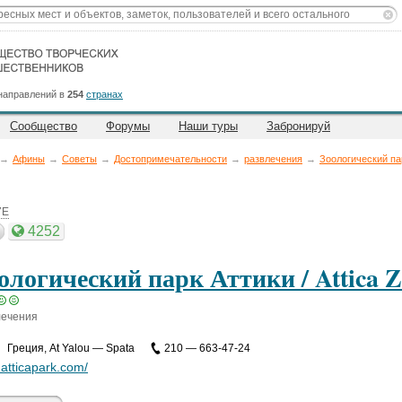
направлений в
254
странах
Сообщество
Форумы
Наши туры
Забронируй
→
Афины
→
Советы
→
Достопримечательности
→
развлечения
→
Зоологический парк
7E
4252
ологический парк Аттики / Attica Z
лечения
Греция
,
At Yalou — Spata
210 — 663-47-24
atticapark.com/