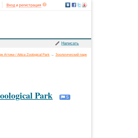
Вход
и
регистрация
Написать
 Аттики / Attica Zoological Park
→
Зоологический парк
oological Park
5