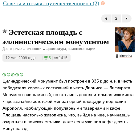
Советы и отзывы путешественников (2)
2
←
Эстетская площадь с
эллинистическим монументом
Достопримечательности → архитектура, памятники, парки
kintosha
12 мая 2009 года
|
|
5
|
1415
Цилиндрический монумент был построен в 335 г. до н.э. в честь
победителя хоровых состязаний в честь Диониса — Лисикрата.
Монумент очень милый, но это лишь дополнительная изюминка
к чрезвычайно эстетской миниатюрной площади у подножия
Акрополя, изобилующей популярными тавернами и кафе.
Площадь настолько живописна, что, выйдя на нее, начинаешь
озираться в поисках столики, даже если уже пил кофе десять
минут назад.