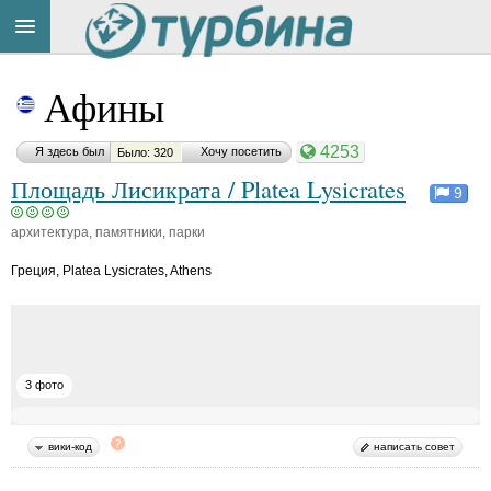
Title
Cейчас
Афины
на
сайте:
4253
Я здесь был
Хочу посетить
Было: 320
Площадь Лисикрата / Platea Lysicrates
9
архитектура, памятники, парки
Button
Греция
,
Platea Lysicrates, Athens
3 фото
вики-код
написать совет