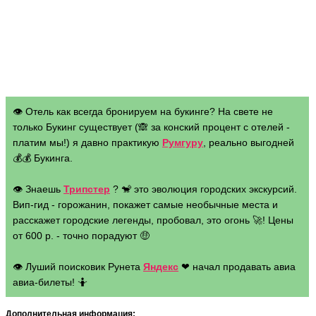
👁 Отель как всегда бронируем на букинге? На свете не
только Букинг существует (🙈 за конский процент с отелей -
платим мы!) я давно практикую
Румгуру
, реально выгодней
💰💰 Букинга.
👁 Знаешь
Трипстер
? 🐒 это эволюция городских экскурсий.
Вип-гид - горожанин, покажет самые необычные места и
расскажет городские легенды, пробовал, это огонь 🚀! Цены
от 600 р. - точно порадуют 🤑
👁 Луший поисковик Рунета
Яндекс
❤ начал продавать авиа
авиа-билеты! 🤷
Дополнительная информация: